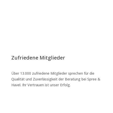
Jahre Lohnsteuerhilfe
Über 30 Jahre Erfahrung sichern bei Spree & Havel
fundierte und effiziente Steuerberatung. Vertrauen Sie
auf bewährtes Wissen und langjährige Expertise.
Zufriedene Mitglieder
Über
13.000 zufriedene Mitglieder sprechen für die
Qualität und Zuverlässigkeit der Beratung bei Spree &
Havel. Ihr Vertrauen ist unser Erfolg.
Beratungsstellen