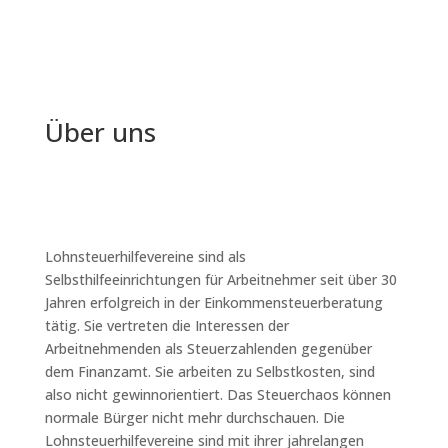
Mit 130 Beratungsstellen bietet Spree & Havel
flächendeckende Expertise und persönliche Nähe. Wir
sind überall für Sie da, wo Sie uns brauchen.
Über uns
Lohnsteuerhilfevereine sind als
Selbsthilfeeinrichtungen für Arbeitnehmer seit über 30
Jahren erfolgreich in der Einkommensteuerberatung
tätig. Sie vertreten die Interessen der
Arbeitnehmenden als Steuerzahlenden gegenüber
dem Finanzamt. Sie arbeiten zu Selbstkosten, sind
also nicht gewinnorientiert. Das Steuerchaos können
normale Bürger nicht mehr durchschauen. Die
Lohnsteuerhilfevereine sind mit ihrer jahrelangen