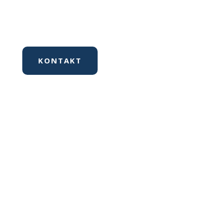
Steuererklärung selber machen?
Wir kümmern uns drum.
KONTAKT